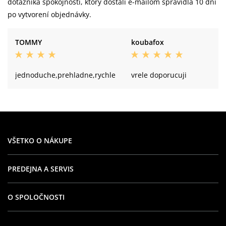
dotazníka spokojnosti, ktorý dostali e-mailom spravidla 10 dní
po vytvorení objednávky.
TOMMY
koubafox
jednoduche,prehladne,rychle
vrele doporucuji
VŠETKO O NÁKUPE
PREDEJNA A SERVIS
O SPOLOČNOSTI