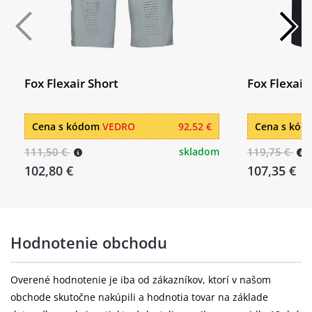
Fox Flexair Short
Fox Flexair
Cena s kódom
VEDRO
92,52 €
Cena s kó
111,50 €
skladom
119,75 €
102,80 €
107,35 €
Hodnotenie obchodu
Overené hodnotenie je iba od zákazníkov, ktorí v našom
obchode skutočne nakúpili a hodnotia tovar na základe