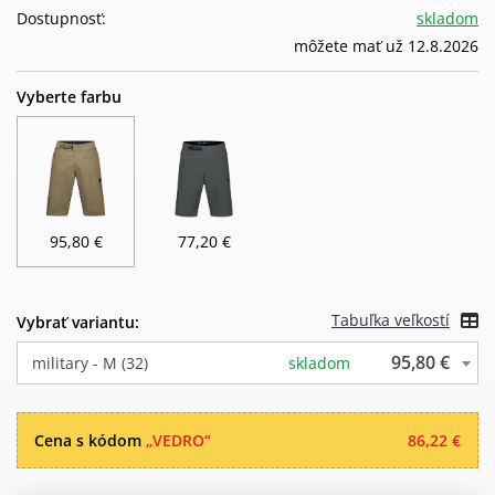
Dostupnosť:
skladom
môžete mať už 12.8.2026
Vyberte farbu
95,80 €
77,20 €
Tabuľka veľkostí
Vybrať variantu:
95,80 €
military - M (32)
skladom
Cena s kódom
„VEDRO“
86,22 €