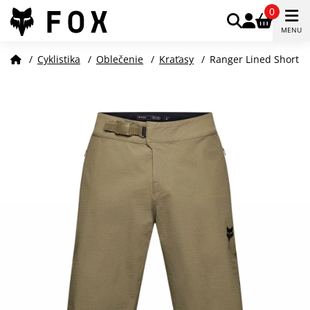
0
MENU
/
Cyklistika
/
Oblečenie
/
Kraťasy
/
Ranger Lined Short