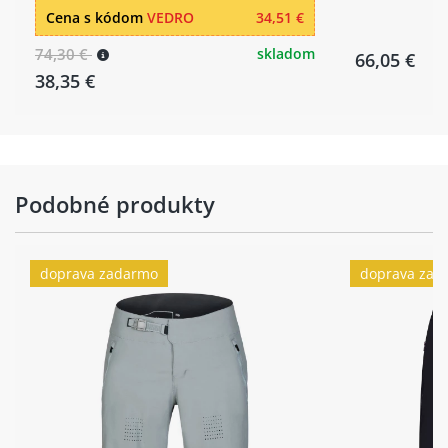
Cena s kódom
VEDRO
34,51 €
74,30 €
skladom
66,05 €
38,35 €
Podobné produkty
doprava zadarmo
doprava zad