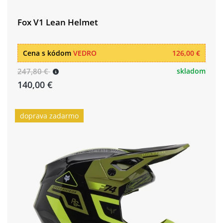
Fox V1 Lean Helmet
Cena s kódom
VEDRO
126,00 €
247,80 €
skladom
140,00 €
doprava zadarmo