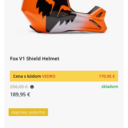
Fox V1 Shield Helmet
Cena s kódom
VEDRO
170,95 €
256,05 €
skladom
189,95 €
doprava zadarmo