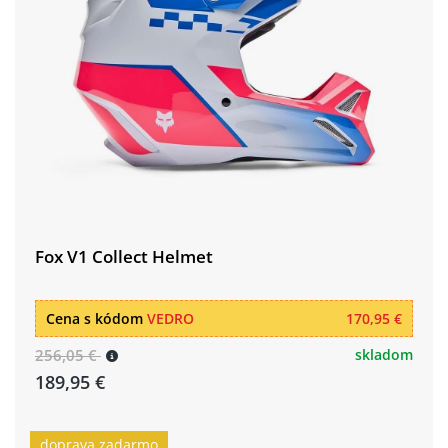
Fox V1 Collect Helmet
Cena s kódom
VEDRO
170,95 €
256,05 €
skladom
189,95 €
doprava zadarmo