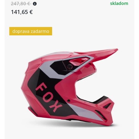
247,80 €
skladom
141,65 €
doprava zadarmo