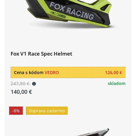
Fox V1 Race Spec Helmet
Cena s kódom
VEDRO
126,00 €
247,80 €
skladom
140,00 €
-8%
doprava zadarmo