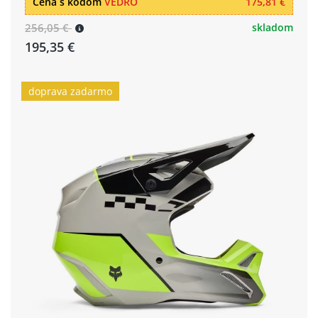
Cena s kódom
VEDRO
175,81 €
256,05 €
skladom
195,35 €
doprava zadarmo