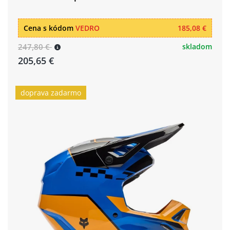
Cena s kódom
VEDRO
185,08 €
247,80 €
skladom
205,65 €
doprava zadarmo