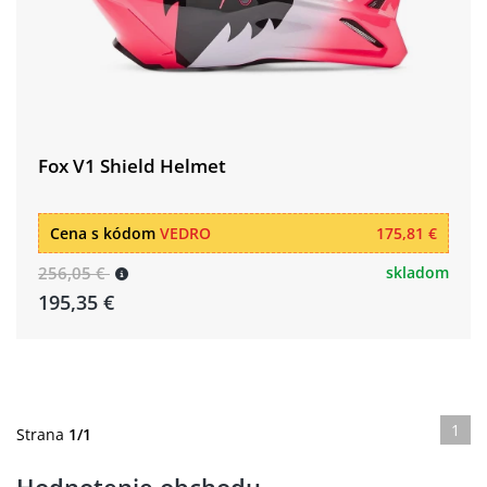
Fox V1 Shield Helmet
Cena s kódom
VEDRO
175,81 €
256,05 €
skladom
195,35 €
1
Strana
1/1