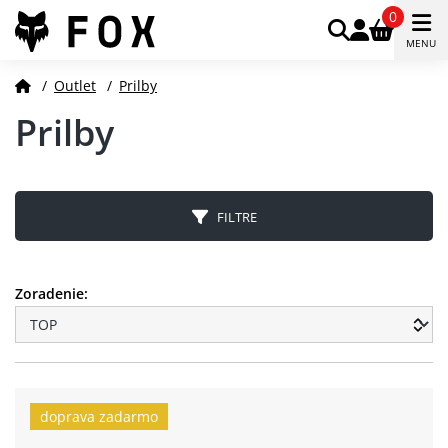
0
MENU
/
Outlet
/
Prilby
Prilby
FILTRE
Zoradenie:
doprava zadarmo