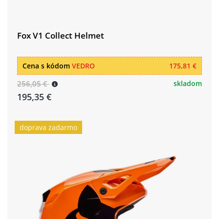
Fox V1 Collect Helmet
Cena s kódom
VEDRO
175,81 €
256,05 €
skladom
195,35 €
doprava zadarmo