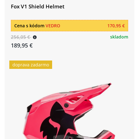
Fox V1 Shield Helmet
Cena s kódom
VEDRO
170,95 €
256,05 €
skladom
189,95 €
doprava zadarmo