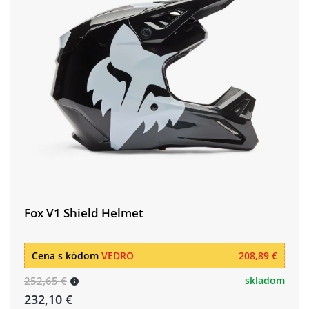
Fox V1 Shield Helmet
Cena s kódom
VEDRO
208,89 €
252,65 €
skladom
232,10 €