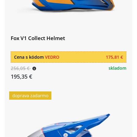
Fox V1 Collect Helmet
Cena s kódom
VEDRO
175,81 €
256,05 €
skladom
195,35 €
doprava zadarmo