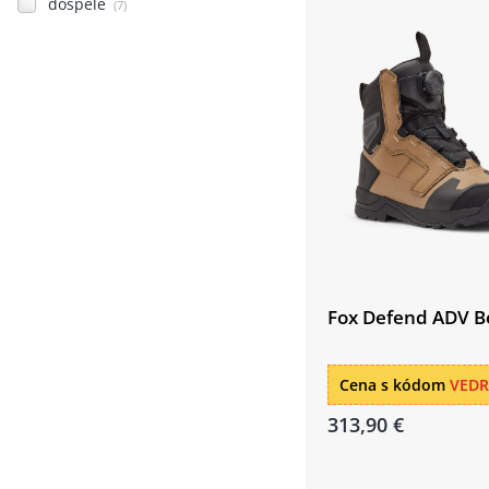
dospělé
(7)
Fox Defend ADV B
Cena s kódom
VED
313,90 €