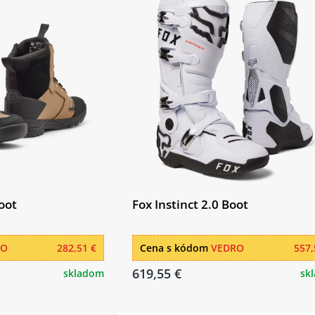
oot
Fox Instinct 2.0 Boot
RO
282,51 €
Cena s kódom
VEDRO
557,
619,55 €
skladom
sk