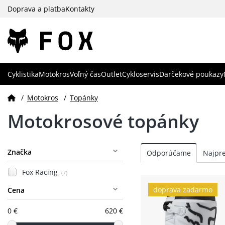
Doprava a platba
Kontakty
Cyklistika
Motokros
Voľný čas
Outlet
Cykloservis
Darčekové poukazy
/
Motokros
/
Topánky
Motokrosové topánky
Značka
Fox Racing
(7)
doprava zadarmo
Cena
0 €
620 €