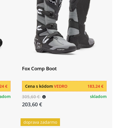
Fox Comp Boot
24 €
Cena s kódom
VEDRO
183,24 €
ladom
305,60 €
skladom
203,60 €
doprava zadarmo