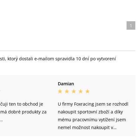
1
i, ktorý dostali e-mailom spravidla 10 dní po vytvorení
Damian
uji ten to obchod je
U firmy Foxracing jsem se rozhodl
a má dobré produkty za
nakoupit sportovní zboží a díky
..
mému pracovnímu vytížení jsem
nemel možnost nakoupit v
kamenném obchodě. Využil jsem