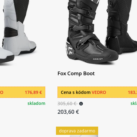
Fox Comp Boot
RO
176,89 €
Cena s kódom
VEDRO
183,
skladom
305,60 €
sk
203,60 €
doprava zadarmo