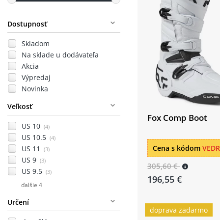
Dostupnosť
Skladom
Na sklade u dodávateľa
Akcia
Výpredaj
Novinka
Veľkosť
Fox Comp Boot
US 10
(4)
US 10.5
(4)
Cena s kódom
VED
US 11
(3)
US 9
(3)
305,60 €
US 9.5
(3)
196,55 €
ďalšie 4
Určení
doprava zadarmo