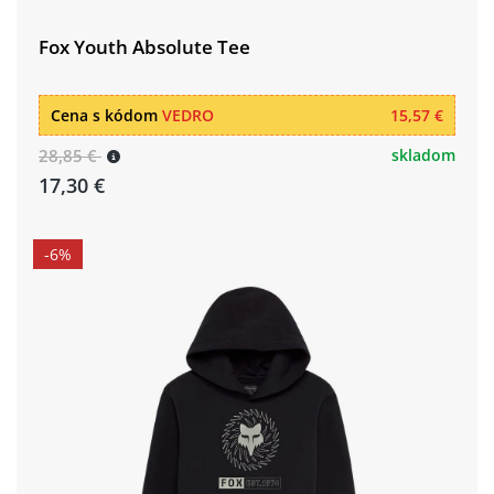
Fox Youth Absolute Tee
Cena s kódom
VEDRO
15,57 €
28,85 €
skladom
17,30 €
-6%