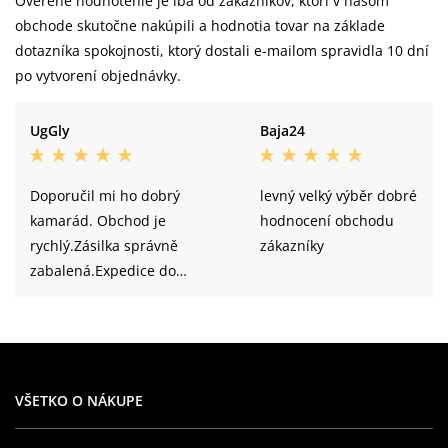
Overené hodnotenie je iba od zákazníkov, ktorí v našom
obchode skutočne nakúpili a hodnotia tovar na základe
dotazníka spokojnosti, ktorý dostali e-mailom spravidla 10 dní
po vytvorení objednávky.
UgGly
Baja24
Doporučil mi ho dobrý
levný velký výběr dobré
kamarád. Obchod je
hodnocení obchodu
rychlý.Zásilka správně
zákazníky
zabalená.Expedice do
druhého dne to třetího dne
sem měl balíček doma.
Ano.Určitě bych doporučil
tento obchod. Kvalita
VŠETKO O NÁKUPE