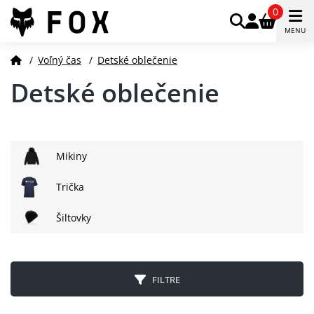
0
MENU
/
Voľný čas
/
Detské oblečenie
Detské oblečenie
Mikiny
Trička
Šiltovky
FILTRE