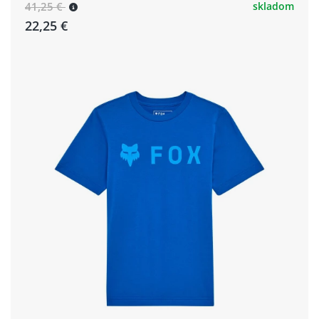
41,25 €
skladom
22,25 €