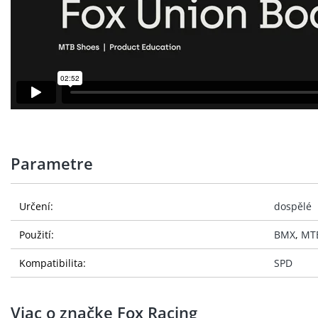
Parametre
Určení:
dospělé
Použití:
BMX
,
MT
Kompatibilita:
SPD
Viac o značke Fox Racing