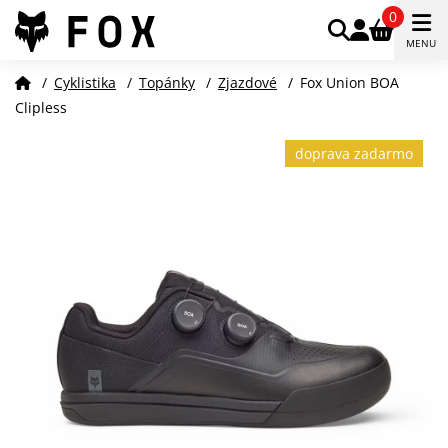
0
MENU
/
Cyklistika
/
Topánky
/
Zjazdové
/
Fox Union BOA
Clipless
doprava zadarmo