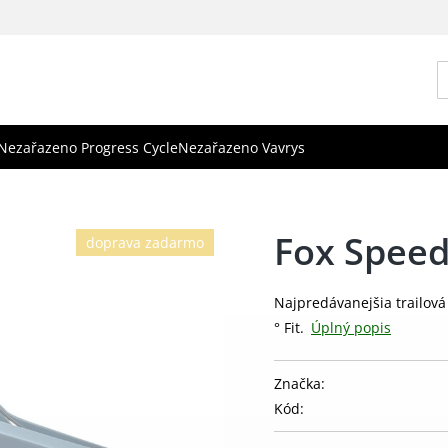
Nezařazeno Progress Cycle
Nezařazeno Vavrys
Fox Spee
doprava zadarmo
Najpredávanejšia trailov
° Fit.
Úplný popis
Značka:
Kód: