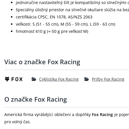
jednoručne nastaviteľný šilt je kompatibilný so slnečnými 
špeciálny úložný priestor na slnečné okuliare slúžia na be
certifikácia CPSC, EN 1078, AS/NZS 2063
veľkosti: S (51 - 55 cm), M (55 - 59 cm), L (59 - 63 cm)
hmotnosť 410 g (+-50 g pre veľkosť M)
Viac o značke Fox Racing
Cyklistika Fox Racing
Prilby Fox Racing
O značke Fox Racing
Americká firma vyrábějící oblečení a doplňky
Fox Racing
je pojem
pro volný čas.