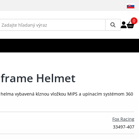
0
dframe Helmet
á helma vybavená klznou vložkou MIPS a upínacím systémom 360
Fox Racing
33497-407