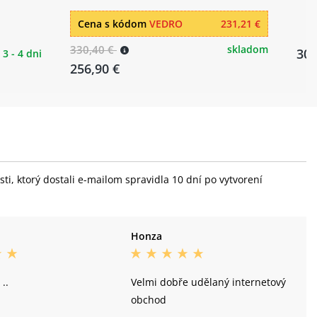
Cena s kódom
VEDRO
231,21 €
330,40 €
skladom
309
3 - 4 dni
256,90 €
i, ktorý dostali e-mailom spravidla 10 dní po vytvorení
Honza
 ..
Velmi dobře udělaný internetový
obchod