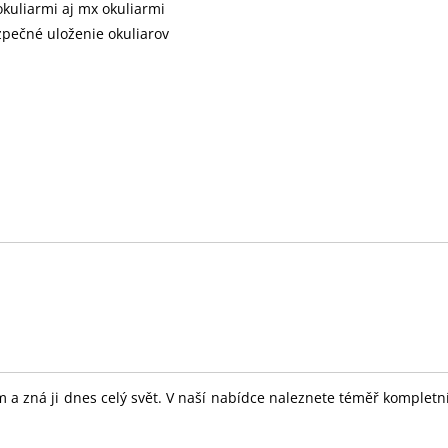
okuliarmi aj mx okuliarmi
zpečné uloženie okuliarov
 a zná ji dnes celý svět. V naší nabídce naleznete téměř komplet