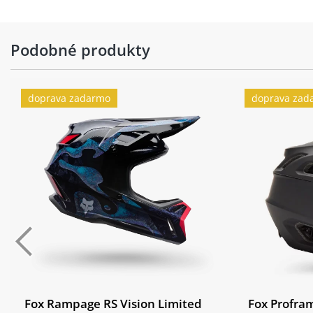
Podobné produkty
doprava zadarmo
doprava zad
Fox Rampage RS Vision Limited
Fox Profra