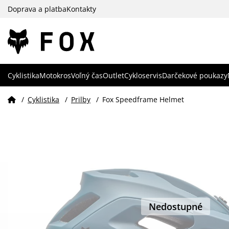
Doprava a platba
Kontakty
Cyklistika
Motokros
Voľný čas
Outlet
Cykloservis
Darčekové poukazy
/
Cyklistika
/
Prilby
/
Fox Speedframe Helmet
Nedostupné