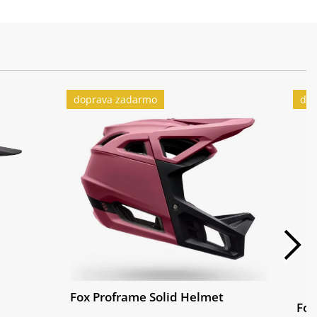
doprava zadarmo
dop
Fox Proframe Solid Helmet
Fox