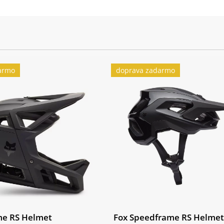
armo
doprava zadarmo
me RS Helmet
Fox Speedframe RS Helmet