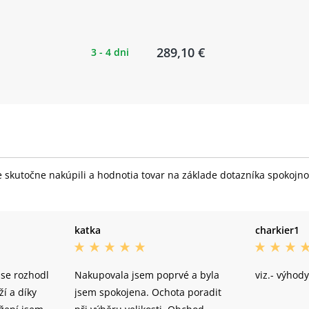
289,10 €
3 - 4 dni
skutočne nakúpili a hodnotia tovar na základe dotazníka spokojnost
katka
charkier1
 se rozhodl
Nakupovala jsem poprvé a byla
viz.- výhody
í a díky
jsem spokojena. Ochota poradit