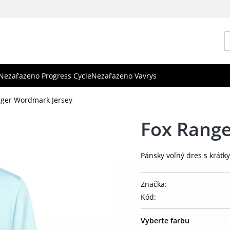
Nezařazeno Progress Cycle
Nezařazeno Vavrys
nger Wordmark Jersey
Fox Rang
Pánsky voľný dres s krát
Značka:
Kód:
Vyberte farbu