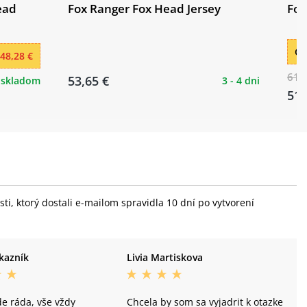
ead
Fox Ranger Fox Head Jersey
Fox
Ce
48,28 €
61,
53,65 €
skladom
3 - 4 dni
51,
i, ktorý dostali e-mailom spravidla 10 dní po vytvorení
kazník
Livia Martiskova
e ráda, vše vždy
Chcela by som sa vyjadrit k otazke