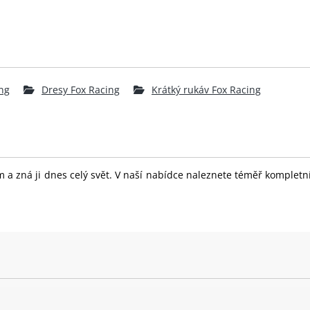
ng
Dresy Fox Racing
Krátký rukáv Fox Racing
 a zná ji dnes celý svět. V naší nabídce naleznete téměř komplet