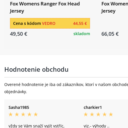
Fox Womens Ranger Fox Head
Fox Womens
Jersey
Jersey
Cena s kódom
VEDRO
44,55 €
49,50 €
66,05 €
skladom
Hodnotenie obchodu
Overené hodnotenie je iba od zákazníkov, ktorí v našom obchode 
objednávky.
Sasha1985
charkier1
vždy se Vám snaží vyjít vstříc,
viz.- výhody ..