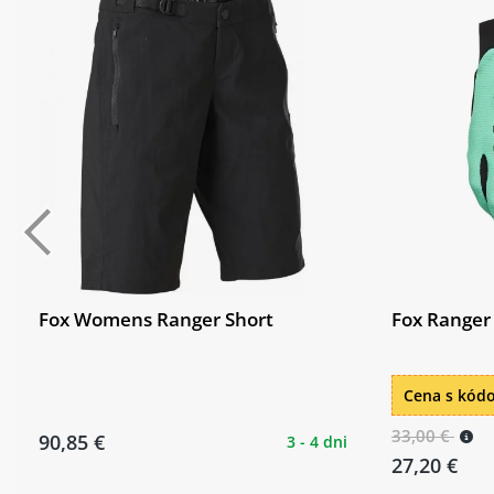
Fox Womens Ranger Short
Fox Ranger
Cena s kó
33,00 €
90,85 €
3 - 4 dni
27,20 €