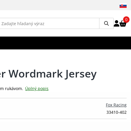
0
er Wordmark Jersey
kym rukávom.
Úplný popis
Fox Racing
33410-402