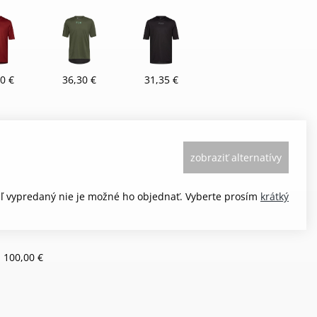
0 €
36,30 €
31,35 €
zobraziť alternatívy
aľ vypredaný nie je možné ho objednať. Vyberte prosím
krátký
 100,00 €