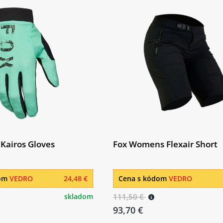
 Kairos Gloves
Fox Womens Flexair Short
dom
VEDRO
24,48 €
Cena s kódom
VEDRO
skladom
111,50 €
93,70 €