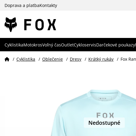
Doprava a platba
Kontakty
Cyklistika
Motokros
Voľný čas
Outlet
Cykloservis
Darčekové poukazy
/
Cyklistika
/
Oblečenie
/
Dresy
/
Krátký rukáv
/
Fox Ra
Nedostupné