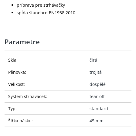
príprava pre strhávačky
spĺňa štandard EN1938:2010
Parametre
Skla:
čirá
Pěnovka:
trojitá
Velikost:
dospělé
Systém strhávaček:
tear-off
Typ:
standard
Šířka pásku:
45 mm