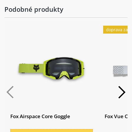
Podobné produkty
doprava zad
Fox Airspace Core Goggle
Fox Vue Co