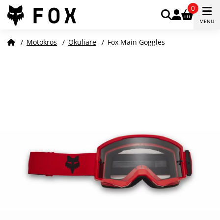
0
MENU
/
Motokros
/
Okuliare
/
Fox Main Goggles