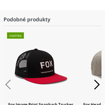
Podobné produkty
novinka
Fox Image Print Snapback Trucker
Fox Head Se