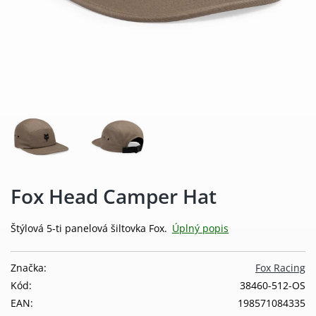
Fox Head Camper Hat
Štýlová 5-ti panelová šiltovka Fox.
Úplný popis
Značka:
Fox Racing
Kód:
38460-512-OS
EAN:
198571084335