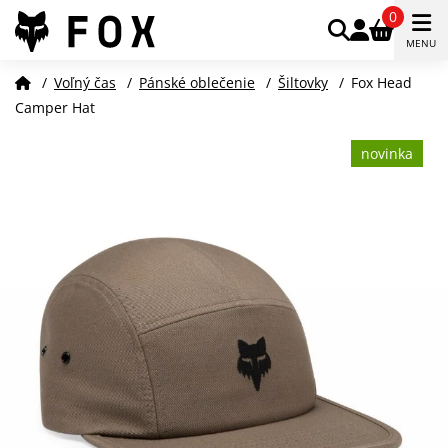
0
MENU
/
Voľný čas
/
Pánské oblečenie
/
Šiltovky
/
Fox Head
Camper Hat
novinka