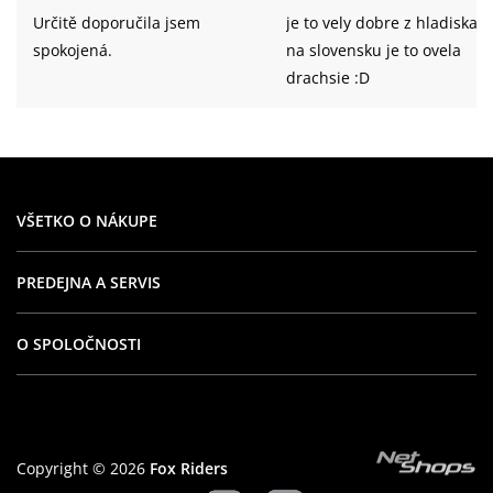
Určitě doporučila jsem
je to vely dobre z hladiska z
spokojená.
na slovensku je to ovela
drachsie :D
VŠETKO O NÁKUPE
PREDEJNA A SERVIS
O SPOLOČNOSTI
Copyright © 2026
Fox Riders