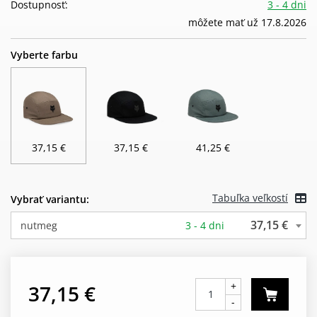
Dostupnosť:
3 - 4 dni
môžete mať už 17.8.2026
Vyberte farbu
37,15 €
37,15 €
41,25 €
Tabuľka veľkostí
Vybrať variantu:
37,15 €
nutmeg
3 - 4 dni
+
37,15 €
-