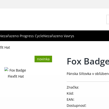
Nezařazeno Progress Cycle
Nezařazeno Vavrys
fit Hat
Fox Badge 
novinka
Pánska šiltovka v obľúben
Značka:
Kód:
EAN:
Dostupnosť: