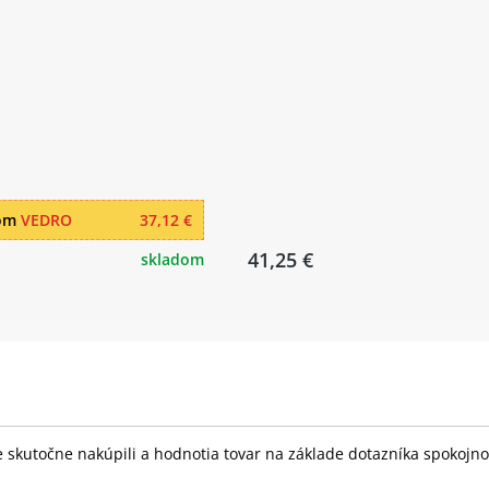
dom
VEDRO
37,12 €
41,25 €
skladom
skutočne nakúpili a hodnotia tovar na základe dotazníka spokojnost