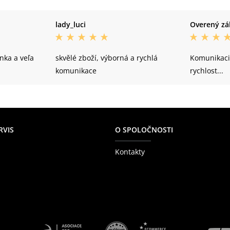
lady_luci
Overený zá
nka a veľa
skvělé zboží, výborná a rychlá
Komunikaci
komunikace
rychlost...
RVIS
O SPOLOČNOSTI
Kontakty