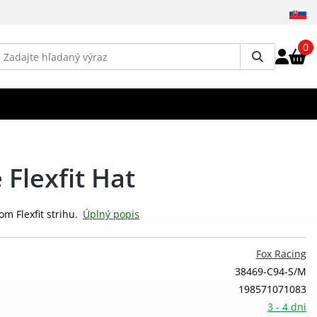
0
Flexfit Hat
om Flexfit strihu.
Úplný popis
Fox Racing
38469-C94-S/M
198571071083
3 - 4 dni