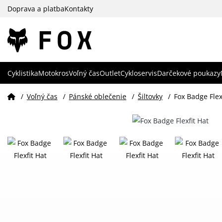
Doprava a platba
Kontakty
Cyklistika
Motokros
Voľný čas
Outlet
Cykloservis
Darčekové poukazy
/
Voľný čas
/
Pánské oblečenie
/
Šiltovky
/
Fox Badge Flex