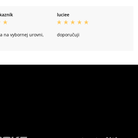
kazník
luciee
a na vybornej urovni,
doporučuji