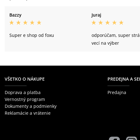
Bazzy
Juraj
Super e shop od foxu
odporúčam, super strá
vecí na výber
VŠETKO O NÁKUPE
PREDEJNA A SE
Doprava a platba
Predajna
Vernostný program
Dokumenty a podmienky
Reklamácie a vrátenie