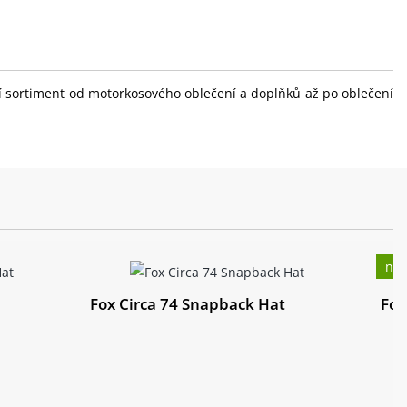
ní sortiment od motorkosového oblečení a doplňků až po oblečení
nov
Fox Circa 74 Snapback Hat
Fox