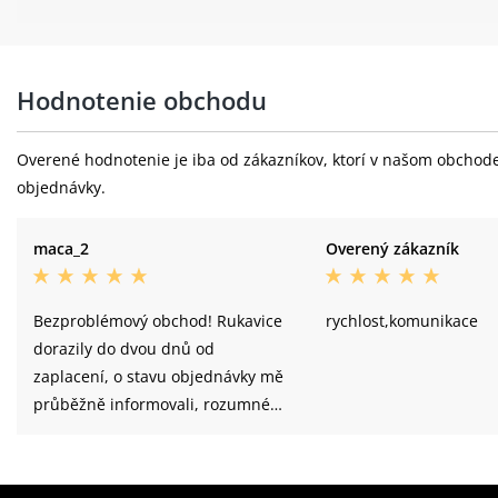
Hodnotenie obchodu
Overené hodnotenie je iba od zákazníkov, ktorí v našom obchode 
objednávky.
maca_2
Overený zákazník
Bezproblémový obchod! Rukavice
rychlost,komunikace
dorazily do dvou dnů od
zaplacení, o stavu objednávky mě
průběžně informovali, rozumné
ceny, kvalitní zboží. Určitě se
vrátím. Doporučuji!!!