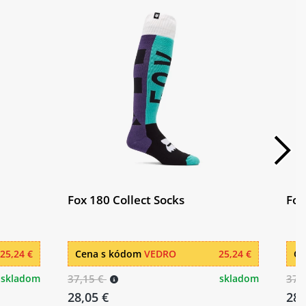
Fox 180 Collect Socks
Fox
25,24 €
Cena s kódom
VEDRO
25,24 €
Ce
skladom
37,15 €
skladom
37,
28,05 €
28,