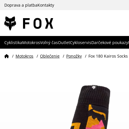
Doprava a platba
Kontakty
Cyklistika
Motokros
Voľný čas
Outlet
Cykloservis
Darčekové poukazy
/
Motokros
/
Oblečenie
/
Ponožky
/
Fox 180 Kairos Socks