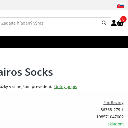
0
airos Socks
ožky v silnejšom prevedení.
Úplný popis
Fox Racing
36368-279-L
198571047002
skladom