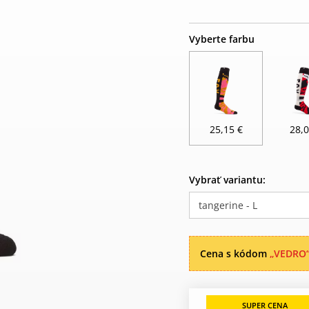
Vyberte farbu
25,15 €
28,0
Vybrať variantu:
tangerine - L
Cena s kódom
„VEDRO