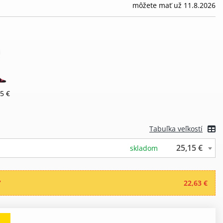
môžete mať už 11.8.2026
5 €
Tabuľka veľkostí
25,15 €
skladom
“
22,63 €