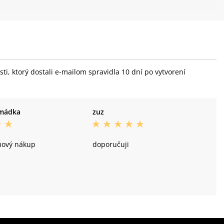
i, ktorý dostali e-mailom spravidla 10 dní po vytvorení
omádka
zuz
mový nákup
doporučuji