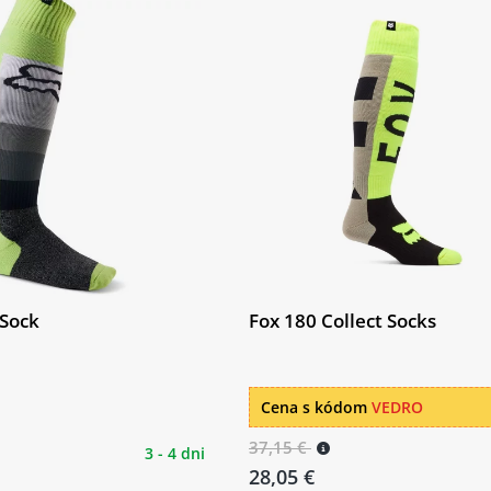
 Sock
Fox 180 Collect Socks
Cena s kódom
VEDRO
37,15 €
3 - 4 dni
28,05 €