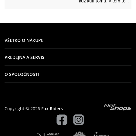
kuž kuli tomu. V tom to
obchodě už jsem nakupoval
mnohokrat a vždy byly
spolehlivý což jsem moc rad
Ano doporučil bych ten to
obchod svim přatelum.
VŠETKO O NÁKUPE
PREDEJNA A SERVIS
O SPOLOČNOSTI
Copyright © 2026
Fox Riders