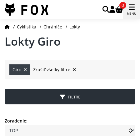
0
MENU
/
Cyklistika
/
Chrániče
/
Lokty
Lokty Giro
Giro
Zrušiť všetky filtre
FILTRE
Zoradenie: