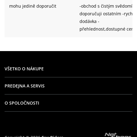
mohu jedině doporučit
-obchod s čistým svědomím
doporučuji ostatním -rychlá
dodávka -
přehlednost,dostupné ceny 
dostatečný výběr zboží i
všech velikostí
VŠETKO O NÁKUPE
PREDEJNA A SERVIS
O SPOLOČNOSTI