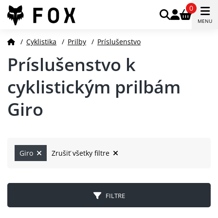
0
MENU
/
Cyklistika
/
Prilby
/
Príslušenstvo
Príslušenstvo k
cyklistickým prilbám
Giro
Giro
Zrušiť všetky filtre
FILTRE