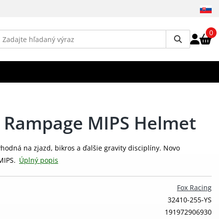
0
h Rampage MIPS Helmet
odná na zjazd, bikros a ďalšie gravity disciplíny. Novo
MIPS.
Úplný popis
Fox Racing
32410-255-YS
191972906930