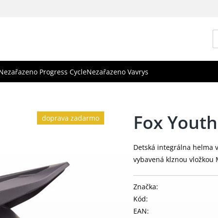
Nezařazeno Progress Cycle
Nezařazeno Vavrys
Fox Yout
doprava zadarmo
Detská integrálna helma vh
vybavená klznou vložkou 
Značka:
Kód:
EAN: