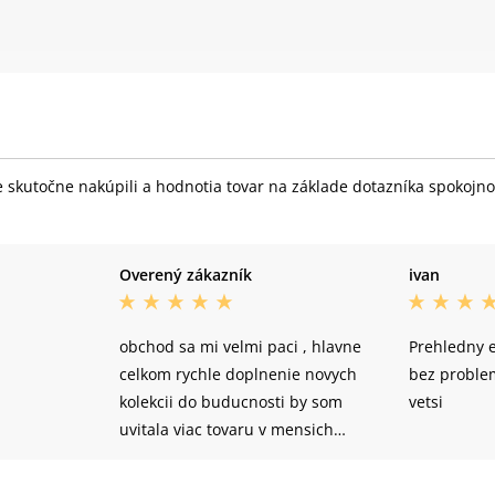
skutočne nakúpili a hodnotia tovar na základe dotazníka spokojnost
Overený zákazník
ivan
obchod sa mi velmi paci , hlavne
Prehledny e
celkom rychle doplnenie novych
bez proble
kolekcii do buducnosti by som
vetsi
uvitala viac tovaru v mensich
velkostiach SX :)