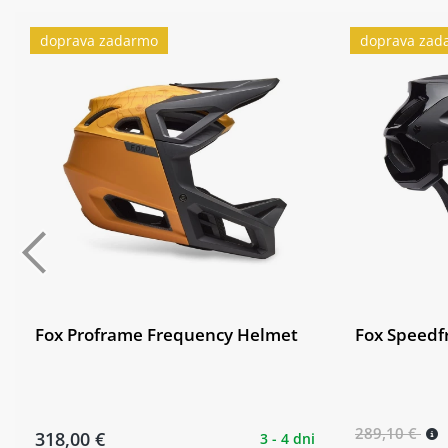
doprava zadarmo
doprava zad
Fox Proframe Frequency Helmet
Fox Speedf
289,10 €
318,00 €
3 - 4 dni