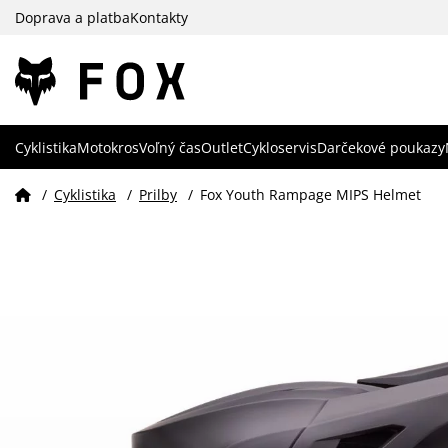
Doprava a platba
Kontakty
Cyklistika
Motokros
Voľný čas
Outlet
Cykloservis
Darčekové poukazy
/
Cyklistika
/
Prilby
/
Fox Youth Rampage MIPS Helmet