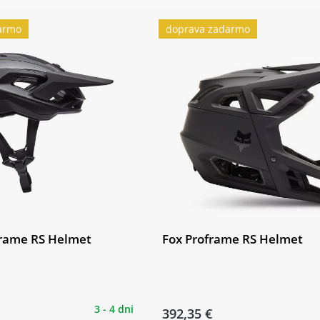
armo
doprava zadarmo
rame RS Helmet
Fox Proframe RS Helmet
3 - 4 dni
392,35 €