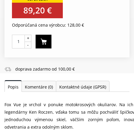
89,20 €
Odporúčaná cena výrobcu: 128,00 €
+
-
doprava zadarmo od 100,00 €
Popis
Komentáre
(0)
Kontaktné údaje (GPSR)
Fox Vue je vrchol v ponuke motokrosových okuliarov. Na ich 
legendárny Ken Roczen, vďaka tomu sa môžu pochváliť špičkov
jednoduchou výmenou skiel, väčším zorným poľom, inov
odvetrania a extra odolným sklom.