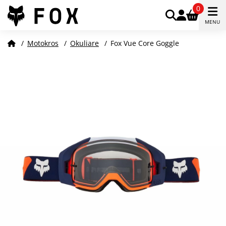
0
MENU
/
Motokros
/
Okuliare
/
Fox Vue Core Goggle