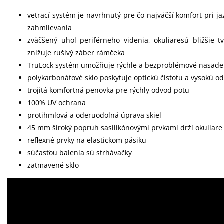
vetrací systém je navrhnutý pre čo najväčší komfort pri ja
zahmlievania
zväčšený uhol periférneho videnia, okuliaresú bližšie t
znižuje rušivý záber rámčeka
TruLock systém umožňuje rýchle a bezproblémové nasaden
polykarbonátové sklo poskytuje optickú čistotu a vysokú o
trojitá komfortná penovka pre rýchly odvod potu
100% UV ochrana
protihmlová a oderuodolná úprava skiel
45 mm široký popruh sasilikónovými prvkami drží okuliare
reflexné prvky na elastickom pásiku
súčasťou balenia sú strhávačky
zatmavené sklo