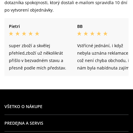
dotazníka spokojnosti, ktorý dostali e-mailom spravidla 10 dní
po vytvorení objednávky.
Pietri
BB
super zboží a skvělej
Vstřícné jednání, i když
přehled,zboží už několikrát
nebyla uznána reklamace,
přišlo v bezvadném stavu a
což není chyba obchodu, i t
přesně podle mích představ.
nám byla nabídnuta zajíma
kompenzace
VŠETKO O NÁKUPE
PREDEJNA A SERVIS