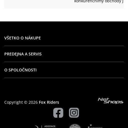
konkurenčnímy obchody js
nečekal že jednaní bude
takhle rychlé za dva dny se
měl zboží doma. Celkově s
byl s obchodem spokojen
budu zde nakupovat i nadál
VŠETKO O NÁKUPE
PREDEJNA A SERVIS
O SPOLOČNOSTI
Copyright © 2026
Fox Riders