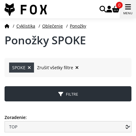
0
MENU
/
Cyklistika
/
Oblečenie
/
Ponožky
Ponožky SPOKE
SPOKE
Zrušiť všetky filtre
FILTRE
Zoradenie: